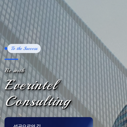
To the Success
Be with
Everintel
Consulting
성공으로의 길,