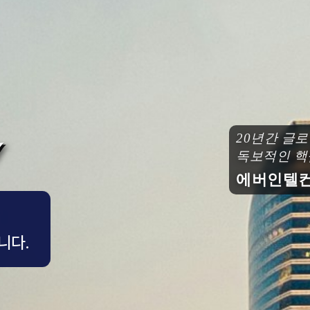
20년간 글
독보적인 핵
에버인텔컨
니다.