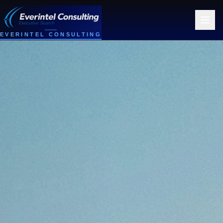
EVERINTEL CONSULTING