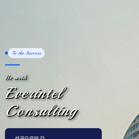
To the Success
Be with
Everintel
Consulting
성공으로의 길,