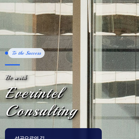
To the Success
Be with
Everintel
Consulting
성공으로의 길,